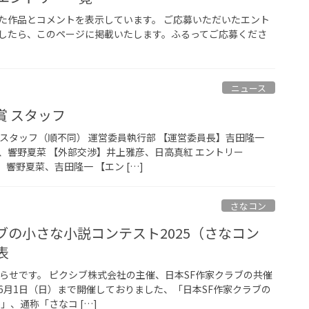
た作品とコメントを表示しています。 ご応募いただいたエント
したら、このページに掲載いたします。ふるってご応募くださ
ニュース
賞 スタッフ
営スタッフ（順不同） 運営委員執行部 【運営委員長】吉田隆一
、響野夏菜 【外部交渉】井上雅彦、日高真紅 エントリー
、響野夏菜、吉田隆一 【エン […]
さなコン
ブの小さな小説コンテスト2025（さなコン
表
知らせです。 ピクシブ株式会社の主催、日本SF作家クラブの共催
）～6月1日（日）まで開催しておりました、「日本SF作家クラブの
」、通称「さなコ […]