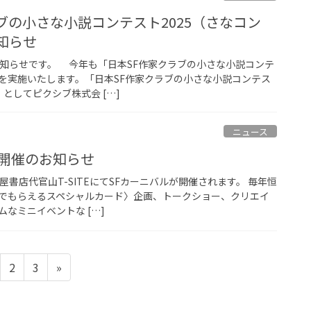
ブの小さな小説コンテスト2025（さなコン
お知らせ
知らせです。 今年も「日本SF作家クラブの小さな小説コンテ
を実施いたします。「日本SF作家クラブの小さな小説コンテス
）」としてピクシブ株式会 […]
ニュース
5開催のお知らせ
に蔦屋書店代官山T-SITEにてSFカーニバルが開催されます。 毎年恒
でもらえるスペシャルカード〉企画、トークショー、クリエイ
なミニイベントな […]
ペ
ペ
2
3
»
ー
ー
ジ
ジ