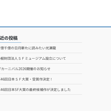
近の投稿
百億千億の日月――新たに読みたい光瀬龍
一般財団法人ＳＦミュージアム設立について
Fカーニバル2026開催のお知らせ
第46回日本ＳＦ大賞・受賞作決定！
第46回日本SF大賞の最終候補作が決定しました