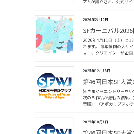
アムが設立され、公式サイト
2026年2月10日
SFカーニバル202
2026年4月11日（土）と
れます。 毎年恒例の大サ
ョー、クリエイターが企画し
2025年12月18日
第46回日本SF大
皆さまからエントリーをい
次の５作品が激戦の結果、
音順） 『アポカリプスホテル
2025年10月1日
第46回日本SF大