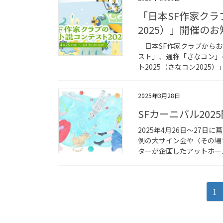
「日本SF作家クラ
2025）」開催の
日本SF作家クラブからお
スト」、通称「さなコン」
ト2025（さなコン2025
2025年3月28日
SFカーニバル202
2025年4月26日～27日
例の大サイン会や〈その場
ターが企画したアットホーム
投
ペ
1
稿
ー
ジ
の