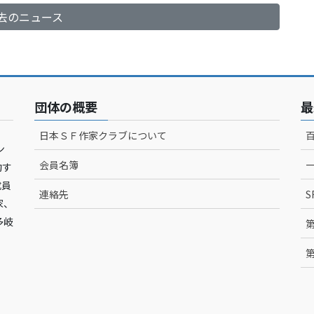
去のニュース
団体の概要
最
日本ＳＦ作家クラブについて
ン
会員名簿
動す
成員
連絡先
S
家、
多岐