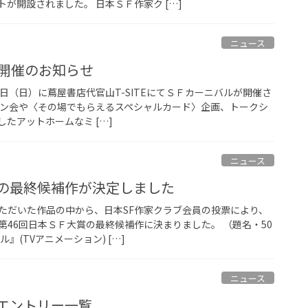
が開設されました。 日本ＳＦ作家ク […]
ニュース
6開催のお知らせ
12日（日）に蔦屋書店代官山T-SITEにてＳＦカーニバルが開催さ
イン会や〈その場でもらえるスペシャルカード〉企画、トークシ
たアットホームなミ […]
ニュース
賞の最終候補作が決定しました
ただいた作品の中から、日本SF作家クラブ会員の投票により、
第46回日本ＳＦ大賞の最終候補作に決まりました。 （題名・50
』(TVアニメーション) […]
ニュース
賞エントリー一覧