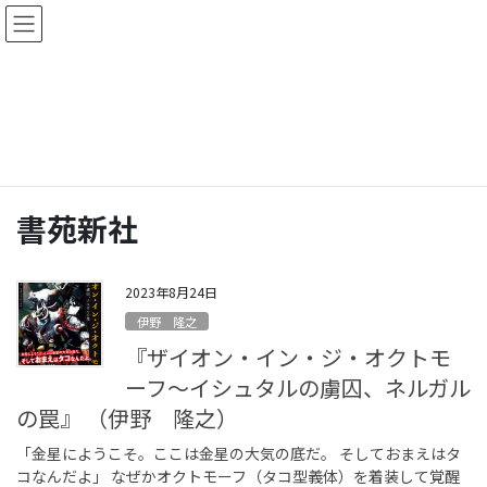
コ
ナ
ン
ビ
テ
ゲ
ン
ー
新刊案内
ツ
シ
に
ョ
移
ン
HOME
新刊案内
書苑新社
動
に
移
動
書苑新社
2023年8月24日
伊野 隆之
『ザイオン・イン・ジ・オクトモ
ーフ〜イシュタルの虜囚、ネルガル
の罠』 （伊野 隆之）
「金星にようこそ。ここは金星の大気の底だ。 そしておまえはタ
コなんだよ」 なぜかオクトモーフ（タコ型義体）を着装して覚醒