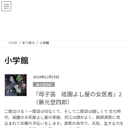
コ
ナ
ン
ビ
テ
ゲ
ン
ー
新刊案内
ツ
シ
に
ョ
移
ン
HOME
新刊案内
小学館
動
に
移
動
小学館
2024年11月19日
藤元登四郎
『母子笛 祇園よし屋の女医者』2
（藤元登四郎）
二度泣ける！一度目は切なくて、そして二度目は嬉しくて 文化時
代、祇園のお茶屋よし屋の家娘、月江は頭がよく、医師源斎に見
込まれて診療の手伝いをします。源斎の命令で、元気、生きる力を