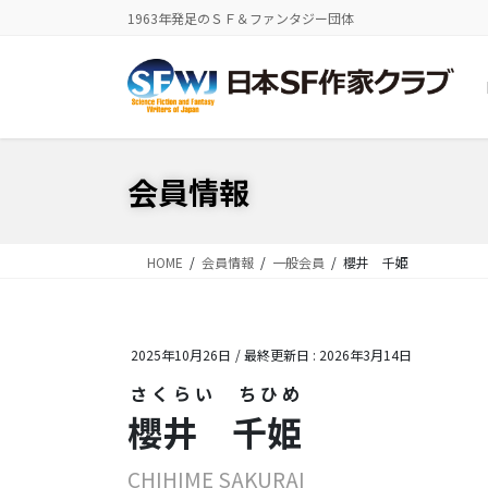
コ
ナ
1963年発足のＳＦ＆ファンタジー団体
ン
ビ
テ
ゲ
ン
ー
ツ
シ
に
ョ
移
ン
会員情報
動
に
移
動
HOME
会員情報
一般会員
櫻井 千姫
2025年10月26日
/ 最終更新日 :
2026年3月14日
さくらい ちひめ
櫻井 千姫
CHIHIME SAKURAI