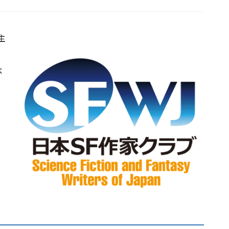
主
ペ
。