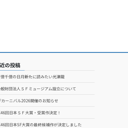
近の投稿
百億千億の日月――新たに読みたい光瀬龍
一般財団法人ＳＦミュージアム設立について
Fカーニバル2026開催のお知らせ
第46回日本ＳＦ大賞・受賞作決定！
第46回日本SF大賞の最終候補作が決定しました