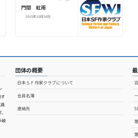
門間 紅雨
2025年10月26日
団体の概要
最
日本ＳＦ作家クラブについて
ン
会員名簿
動す
成員
連絡先
S
家、
多岐