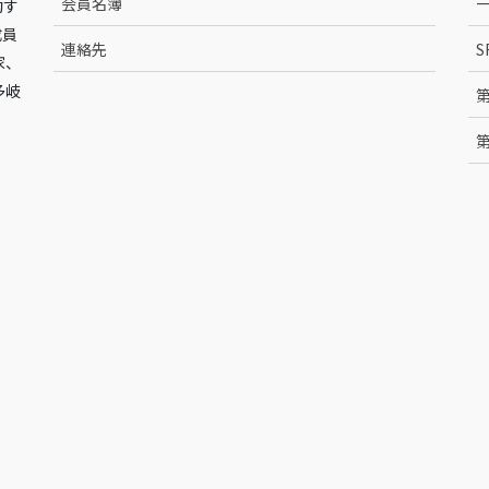
会員名簿
動す
成員
連絡先
S
家、
多岐