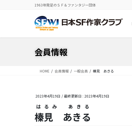
コ
ナ
1963年発足のＳＦ＆ファンタジー団体
ン
ビ
テ
ゲ
ン
ー
ツ
シ
に
ョ
移
ン
会員情報
動
に
移
動
HOME
会員情報
一般会員
榛見 あきる
2023年4月19日
/ 最終更新日 :
2023年4月19日
はるみ あきる
榛見 あきる