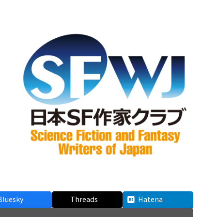
Bluesky
Threads
Hatena