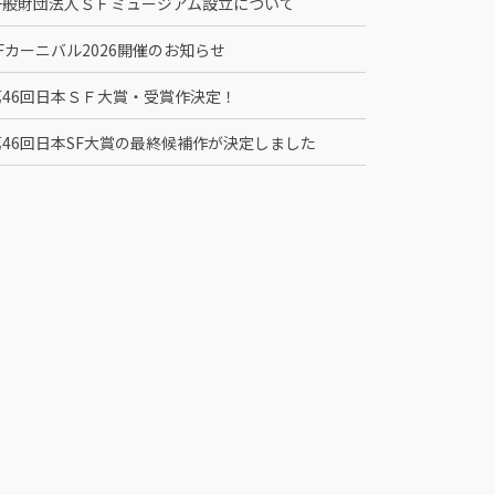
一般財団法人ＳＦミュージアム設立について
Fカーニバル2026開催のお知らせ
第46回日本ＳＦ大賞・受賞作決定！
第46回日本SF大賞の最終候補作が決定しました