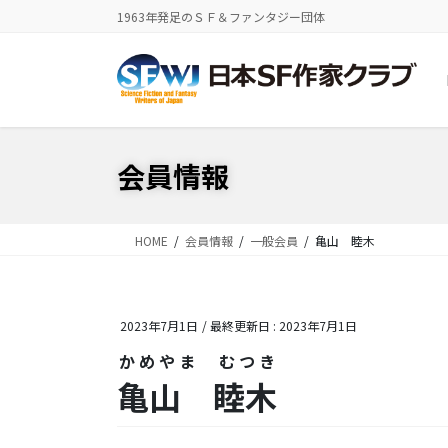
コ
ナ
1963年発足のＳＦ＆ファンタジー団体
ン
ビ
テ
ゲ
ン
ー
ツ
シ
に
ョ
移
ン
会員情報
動
に
移
動
HOME
会員情報
一般会員
亀山 睦木
2023年7月1日
/ 最終更新日 :
2023年7月1日
かめやま むつき
亀山 睦木