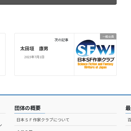
一般会員
次の記事
太田垣 康男
2023年7月1日
団体の概要
最
日本ＳＦ作家クラブについて
ン