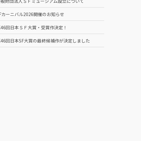
一般財団法人ＳＦミュージアム設立について
Fカーニバル2026開催のお知らせ
第46回日本ＳＦ大賞・受賞作決定！
第46回日本SF大賞の最終候補作が決定しました