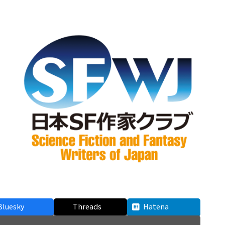
Bluesky
Threads
Hatena