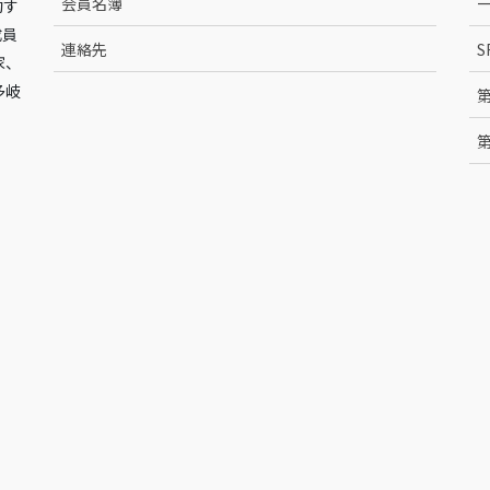
会員名簿
動す
成員
連絡先
S
家、
多岐