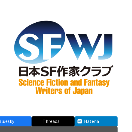
Bluesky
Threads
Hatena