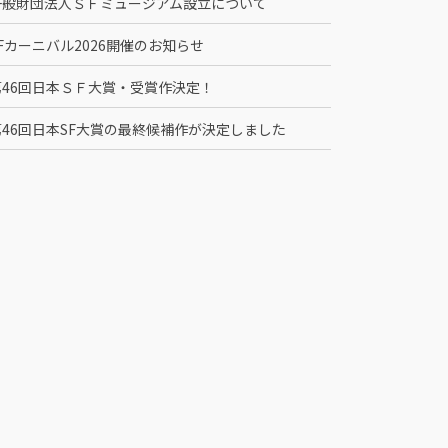
一般財団法人ＳＦミュージアム設立について
Fカーニバル2026開催のお知らせ
第46回日本ＳＦ大賞・受賞作決定！
第46回日本SF大賞の最終候補作が決定しました