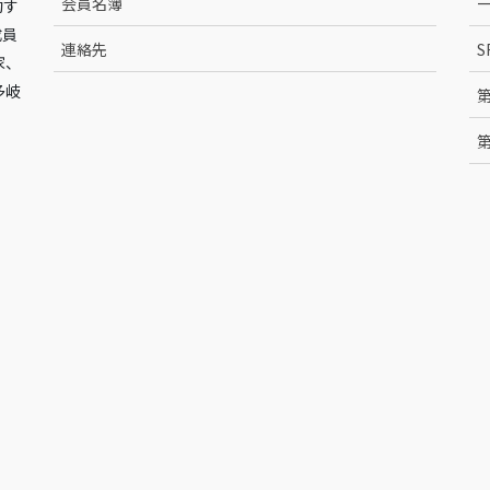
会員名簿
動す
成員
連絡先
S
家、
多岐