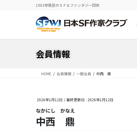
コ
ナ
1963年発足のＳＦ＆ファンタジー団体
ン
ビ
テ
ゲ
ン
ー
ツ
シ
に
ョ
移
ン
会員情報
動
に
移
動
HOME
会員情報
一般会員
中西 鼎
2026年1月12日
/ 最終更新日 :
2026年1月12日
なかにし かなえ
中西 鼎