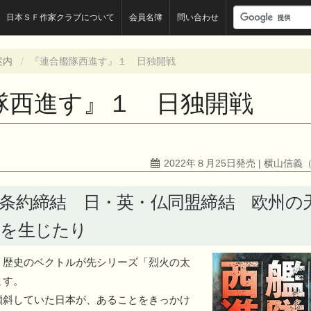
検
日本ＳＦ作家クラブについて
会員名簿
問い合わせ
索
キ
ー
案内
『連合艦隊西進す』１ 日独開戦
ワ
ー
隊西進す』１ 日独開戦
ド
2022年８月25日発売 | 横山信義
条約締結 日・英・仏同盟締結 欧州の
勢を生じたり
、歴史のベクトルが先シリーズ「烈火の太
ます。
斜していた日本が、あることをきっかけ