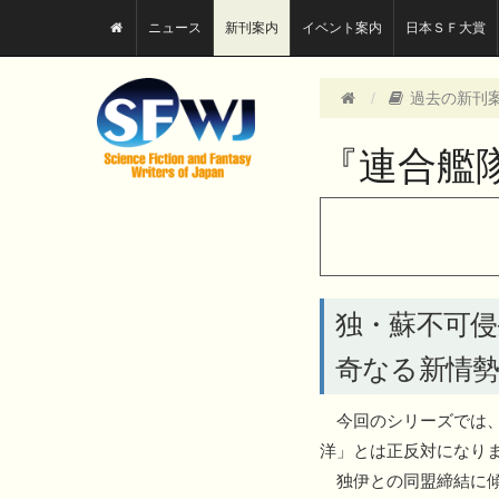
ニュース
新刊案内
イベント案内
日本ＳＦ大賞
過去の新刊
『連合艦
独・蘇不可侵
奇なる新情
今回のシリーズでは
洋」とは正反対になり
独伊との同盟締結に傾