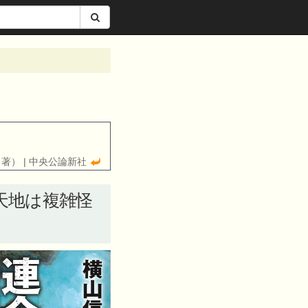
（著） | 中央公論新社
天地は複雑怪