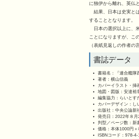
に独伊から離れ、英仏
結果、日本は史実とは
することとなります。
日本の選択以上に、米
ことになりますが、こ
（表紙見返しの作者の
書誌データ
書籍名：『連合艦隊
著者：横山信義
カバーイラスト・挿
地図・図版：安達裕
編集協力：らいとす
カバーデザイン：し
出版社：中央公論新
発売日：2022年８月
判型／ページ数：新書
価格：本体1000円＋
ISBNコード：978-4-1