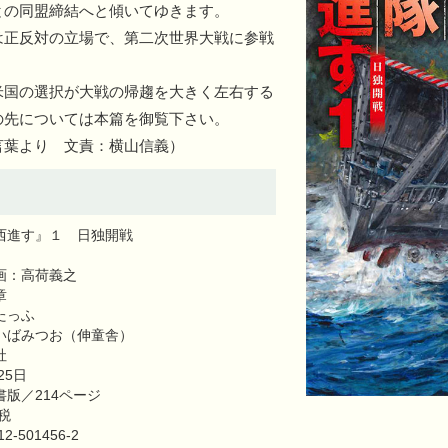
との同盟締結へと傾いてゆきます。
正反対の立場で、第二次世界大戦に参戦
国の選択が大戦の帰趨を大きく左右する
の先については本篇を御覧下さい。
言葉より 文責：横山信義）
西進す』１ 日独開戦
画：高荷義之
章
たっふ
いばみつお（伸童舎）
社
25日
版／214ページ
税
2-501456-2