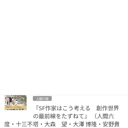
類、究極のバトルロイヤル。（帯 […]
2024年4月16日
門田 充宏
『ウィンズテイル・テイルズ 時不
知の魔女と刻印の子』 （門田 充
宏）
サイエンス・ファンタジーの新たな地平！ 突如現れた、謎の巨大
生物に文明を奪われ、大地を無機質な石英で覆い尽くされた、近
未来地球。世界を取り戻す鍵は、少年少女に託された——。（帯
文より） 書籍名： 『ウィンズテイル・テイル […]
2024年4月4日
人間六度
『SF作家はこう考える 創作世界
の最前線をたずねて』 （人間六
度・十三不塔・大森 望・大澤 博隆・安野貴