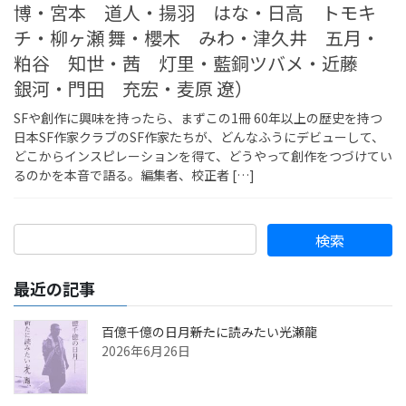
博・宮本 道人・揚羽 はな・日高 トモキ
チ・柳ヶ瀬 舞・櫻木 みわ・津久井 五月・
粕谷 知世・茜 灯里・藍銅ツバメ・近藤
銀河・門田 充宏・麦原 遼）
SFや創作に興味を持ったら、まずこの1冊 60年以上の歴史を持つ
日本SF作家クラブのSF作家たちが、どんなふうにデビューして、
どこからインスピレーションを得て、どうやって創作をつづけてい
るのかを本音で語る。編集者、校正者 […]
最近の記事
百億千億の日月――新たに読みたい光瀬龍
2026年6月26日