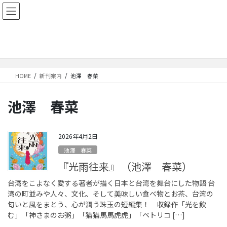
コ
ナ
ン
ビ
テ
ゲ
ン
ー
新刊案内
ツ
シ
に
ョ
移
ン
HOME
新刊案内
池澤 春菜
動
に
移
動
池澤 春菜
2026年4月2日
池澤 春菜
『光雨往来』 （池澤 春菜）
台湾をこよなく愛する著者が描く日本と台湾を舞台にした物語 台
湾の町並みや人々、文化、そして美味しい食べ物とお茶、台湾の
匂いと風をまとう、心が潤う珠玉の短編集！ 収録作「光を飲
む」「神さまのお粥」「猫猫馬馬虎虎」「ペトリコ […]